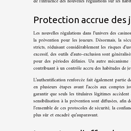
de l’influence des nouvelles régulations sur les habi
Protection accrue des 
Les nouvelles régulations dans l’univers des casinos
la prévention pour les joueurs. Désormais, la séc
stricts, réduisant considérablement les risques d’us
excessif, des outils d’auto-exclusion sont généralis
pour des périodes définies. Un autre mécanisme c
contribuant à un contrôle accru des habitudes de je
L’authentification renforcée fait également partie 
en plusieurs étapes avant l’accès aux comptes jo
garantir que seuls les titulaires légitimes accèden
sensibilisation à la prévention sont diffusées, afin 
l’ensemble de ces protocoles de sécurité, la confianc
plus sûr et encadré qu’auparavant.