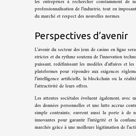
les entreprises à rechercher constamment de no
professionnalisation de l’industrie, tout en imposant
du marché et respect des nouvelles normes.
Perspectives d’avenir
L’avenir du secteur des jeux de casino en ligne se
strictes et du rythme soutenu de l’innovation tech
puissant, redéfinissant les modèles d’affaires et l
plateformes pour répondre aux exigences réglemen
l’intelligence artificielle, la blockchain ou la réa
l’attractivité de leurs offres.
Les attentes sociétales évoluent également, avec 
des données personnelles et une lutte accrue contr
simple contrainte, ouvrent aussi la porte à de n
innovantes pour garantir l’intégrité et la confian
marchés grâce à une meilleure légitimation de l’activ