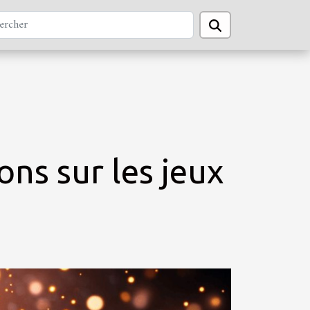
ns sur les jeux