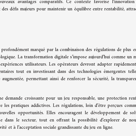
uveaux avantages comparatifs. Ce contexte favorise l’innovation
 des défis majeurs pour maintenir un équilibre entre rentabilité, attrac
ra profondément marqué par la combinaison des régulations de plus e
nologique. La transformation digitale s’impose aujourd’hui comme un 
es expériences utilisateurs. Les opérateurs devront adapter rapidement
taires tout en investissant dans des technologies émergentes tell
lité augmentée, permettant ainsi de renforcer la sécurité, la transpare
une demande croissante pour un jeu responsable, une protection ren
e les pratiques addictives. Les régulations, loin d’être perçues com
ouvelles opportunités. Elles encouragent le développement de sol
ce dans le secteur, tout en offrant la possibilité d’explorer de no
ité et à l’acceptation sociale grandissante du jeu en ligne.