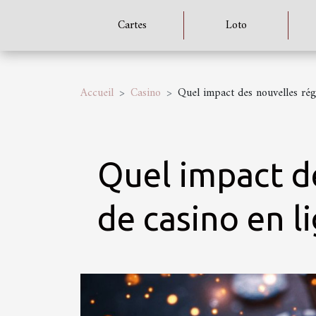
Cartes
Loto
Accueil
Casino
Quel impact des nouvelles régu
Quel impact de
de casino en l