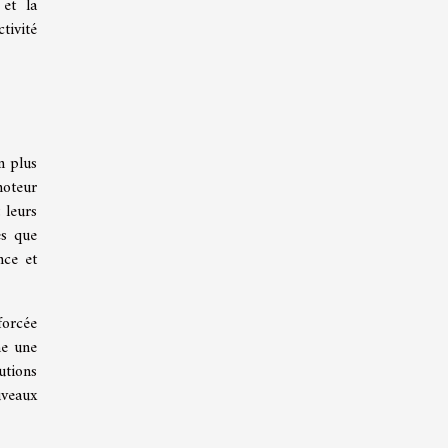
 et la
tivité
n plus
moteur
 leurs
es que
nce et
forcée
me une
utions
uveaux