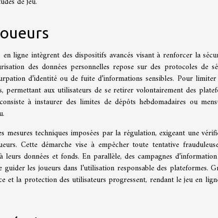
tudes de jeu.
joueurs
 en ligne intègrent des dispositifs avancés visant à renforcer la sécur
urisation des données personnelles repose sur des protocoles de sé
urpation d’identité ou de fuite d’informations sensibles. Pour limiter 
és, permettant aux utilisateurs de se retirer volontairement des plate
onsiste à instaurer des limites de dépôts hebdomadaires ou mensu
u.
des mesures techniques imposées par la régulation, exigeant une vérifi
ueurs. Cette démarche vise à empêcher toute tentative frauduleus
t à leurs données et fonds. En parallèle, des campagnes d’information
de guider les joueurs dans l’utilisation responsable des plateformes. G
e et la protection des utilisateurs progressent, rendant le jeu en lign